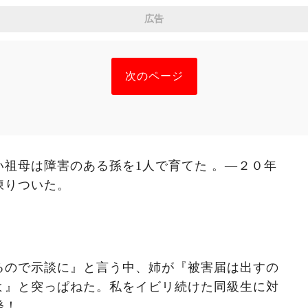
広告
次のページ
祖母は障害のある孫を1人で育てた 。―２０年
凍りついた。
るので示談に』と言う中、姉が『被害届は出すの
よ』と突っぱねた。私をイビリ続けた同級生に対
発！