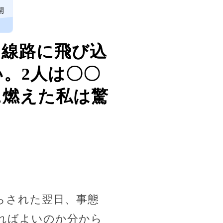
開
に線路に飛び込
。2人は〇〇
に燃えた私は驚
らされた翌日、事態
ればよいのか分から