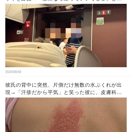
をのぞき続けた直後、車掌が乗車券を確認する
と…
2026/08/04
彼氏の背中に突然、片側だけ無数の水ぶくれが出
現→「汗疹だから平気」と笑った彼に、皮膚科医
がすぐ服を下ろさせた理由