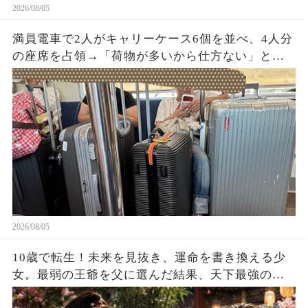
2026/08/05
満員電車で2人がキャリーケース6個を並べ、4人分
の座席を占領→「荷物が多いから仕方ない」と開
き直った直後、乗務員が車内を確認すると…
2026/08/05
10歳で転生！未来を見抜き、運命を書き換える少
女。最弱の王爺を父に選んだ結果、天下最強の皇
帝を育て上げた！