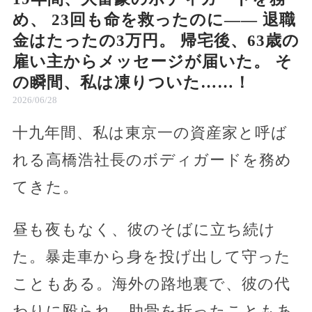
め、 23回も命を救ったのに―― 退職
金はたったの3万円。 帰宅後、63歳の
雇い主からメッセージが届いた。 そ
の瞬間、私は凍りついた……！
2026/06/28
十九年間、私は東京一の資産家と呼ば
れる高橋浩社長のボディガードを務め
てきた。
昼も夜もなく、彼のそばに立ち続け
た。暴走車から身を投げ出して守った
こともある。海外の路地裏で、彼の代
わりに殴られ、肋骨を折ったこともあ