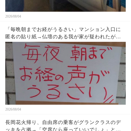
2026/08/04
「毎晩朝までお経がうるさい」マンション入口に
匿名の貼り紙→仏壇のある我が家が疑われたが、
午前2時17分の録音が示した発信源
2026/08/04
長岡花火帰り、自由席の乗客がグランクラスのデ
ッキを占拠→「空席なら座っていいでしょ」と扉