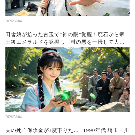
2026/08/04
田舎娘が拾った古玉で“神の眼”覚醒！廃石から帝
王級エメラルドを発掘し、村の悪を一掃して大富
豪へ成り上がる！
2026/08/04
夫の死亡保険金が3度下りた… | 1990年代 埼玉・川