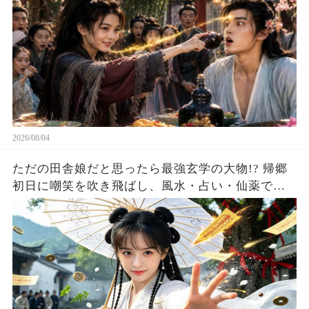
2026/08/04
ただの田舎娘だと思ったら最強玄学の大物!? 帰郷
初日に嘲笑を吹き飛ばし、風水・占い・仙薬で全
員が庇護を求める！