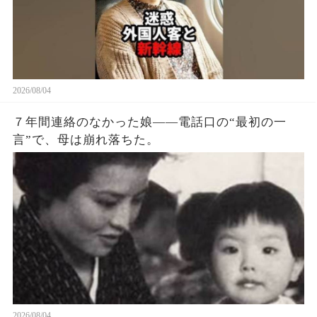
ん、ドアに荷物を挟まないでください。 出発でき
ないじゃないですか？」 男は平然と言った。 「駅
弁を買いに行ってくるんだ。 こうしておけばドア
が閉まらないだろう」 「もう出発時間は過ぎてい
て、みんな困っています」 男は鼻で笑った。 「少
しぐらい遅れてもいいだろう。 わざわざ日本に観
2026/08/04
光しに来てやってるんだ。 これくらい待つのは当
７年間連絡のなかった娘——電話口の“最初の一
然のことだろう。 俺の国では電車が遅れるのが当
言”で、母は崩れ落ちた。
たり前だ。 日本人は時間に細かすぎる」 そう言っ
て、男は駅の売店に駅弁を買いに行ってしまっ
た。 女性は呆れて席に戻ると（続）
2026/08/04