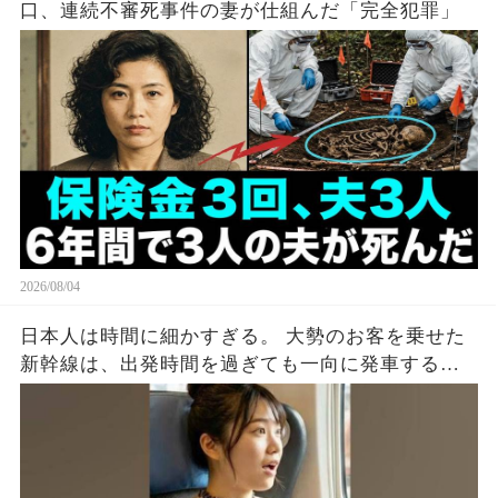
口、連続不審死事件の妻が仕組んだ「完全犯罪」
2026/08/04
日本人は時間に細かすぎる。 大勢のお客を乗せた
新幹線は、出発時間を過ぎても一向に発車する気
配がない。 グリーン車のドアを見ると、外国人の
男がスーツケースをドアに挟んでいた。 ドアは閉
まらず、警告音だけが鳴り続ける。 周りの空気が
ピリつく中、若い女性が声をかけた。 「すみませ