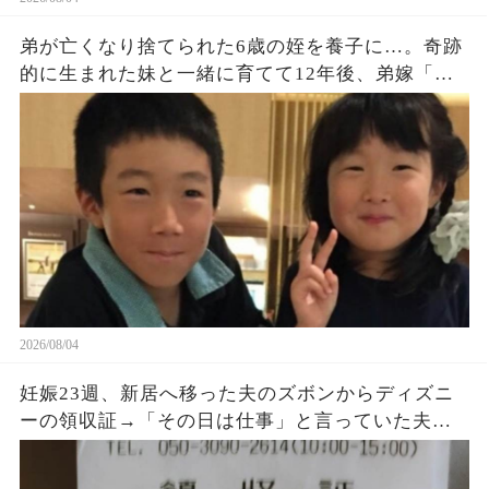
弟が亡くなり捨てられた6歳の姪を養子に…。奇跡
的に生まれた妹と一緒に育てて12年後、弟嫁「ず
っと会いたかったわ‼」「…誰この人？」→発狂す
る弟嫁に天罰がｗ
2026/08/04
妊娠23週、新居へ移った夫のズボンからディズニ
ーの領収証→「その日は仕事」と言っていた夫に
購入品を尋ねると、LINEの時刻と説明が崩れ始め
た