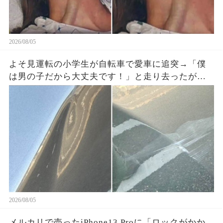
2026/08/05
よそ見運転の小学生が自転車で愛車に追突→「僕
は男の子だから大丈夫です！」と走り去ったが、
ドラレコに残った一言で両親が戻ってきた
2026/08/05
メルカリで売ったiPhone13 Proに「ロックがかか