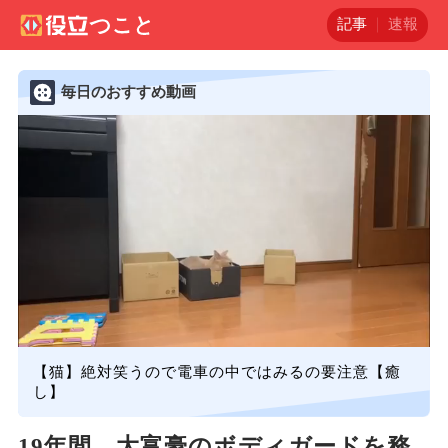
記事
速報
毎日のおすすめ動画
【猫】絶対笑うので電車の中ではみるの要注意【癒
し】
19年間、大富豪のボディガードを務