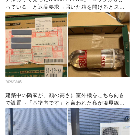
っている」と返品要求→届いた箱を開けるとスマ
ホはなく、重量を合わせたペットボトルが固定さ
れていた
2026/08/05
建築中の隣家が、顔の高さに室外機をこちら向き
で設置→「基準内です」と言われた私が境界線と
排気方向の写真を送ると、現場監督が工事を止め
た