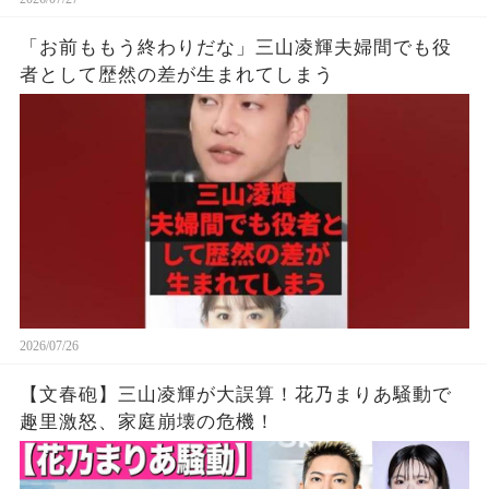
「お前ももう終わりだな」三山凌輝夫婦間でも役
者として歴然の差が生まれてしまう
2026/07/26
【文春砲】三山凌輝が大誤算！花乃まりあ騒動で
趣里激怒、家庭崩壊の危機！