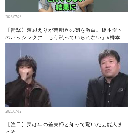
2026/07/26
【衝撃】渡辺えりが芸能界の闇を激白。橋本愛へ
のバッシングに「もう黙っていられない」#橋本愛
#渡辺えり #佐藤二朗
2026/07/12
【注目】実は年の差夫婦と知って驚いた芸能人ま
とめ