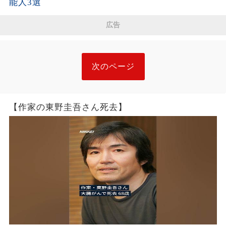
能人3選
広告
次のページ
【作家の東野圭吾さん死去】