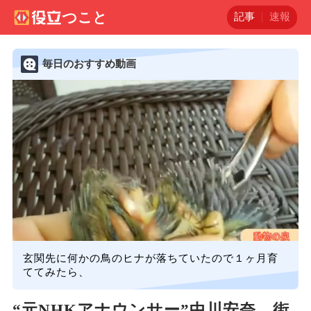
記事
速報
毎日のおすすめ動画
玄関先に何かの鳥のヒナが落ちていたので１ヶ月育
ててみたら、
“元NHKアナウンサー”中川安奈、街