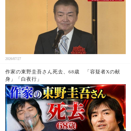
2026/07/27
作家の東野圭吾さん死去、68歳 「容疑者Xの献
身」「白夜行」