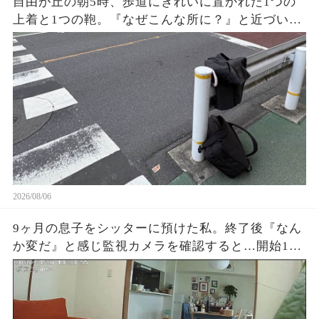
自由が丘の朝5時、歩道にきれいに置かれた1つの
上着と1つの鞄。『なぜこんな所に？』と近づいた
私が見た持ち主の姿に驚き…誰も褒めない優しさ
がそこにあった
2026/08/06
9ヶ月の息子をシッターに預けた私。終了後『なん
か変だ』と感じ監視カメラを確認すると…開始1時
間でYouTube放置、スマホ操作、最後に起きた“信
じられない映像”に涙が止まらなかった