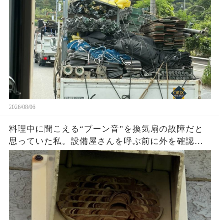
を見返して気づいた危険な状態とは…
2026/08/06
料理中に聞こえる“ブーン音”を換気扇の故障だと
思っていた私。設備屋さんを呼ぶ前に外を確認し
た瞬間、家の壁にあった想像外の正体に絶句…放
置していたら大変なことになっていたかもしれな
い