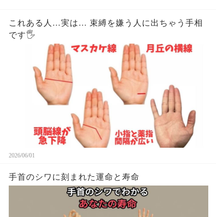
これある人…実は… 束縛を嫌う人に出ちゃう手相
です🖐️
2026/06/01
手首のシワに刻まれた運命と寿命