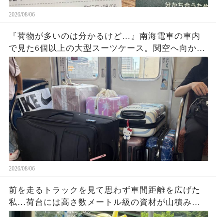
2026/08/06
『荷物が多いのは分かるけど…』南海電車の車内
で見た6個以上の大型スーツケース。関空へ向かう
旅行客の荷物が乗降口を塞ぎ、周囲が避け続けた
理由に考えさせられた
2026/08/06
前を走るトラックを見て思わず車間距離を広げた
私…荷台には高さ数メートル級の資材が山積み。
『これ大丈夫？』と不安になり撮影した1枚の写真