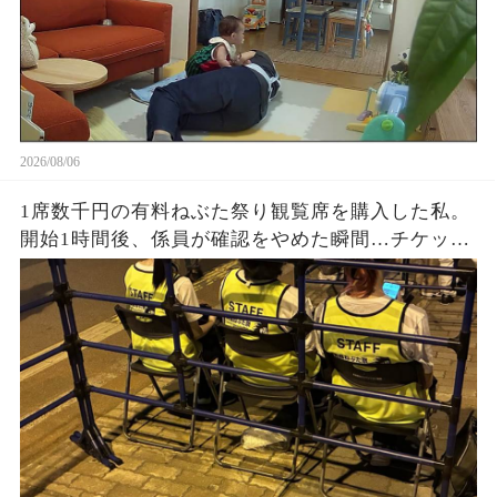
2026/08/06
1席数千円の有料ねぶた祭り観覧席を購入した私。
開始1時間後、係員が確認をやめた瞬間…チケット
なしの人が次々と着席。正規購入者が戻ってきた
時に見た光景とは…