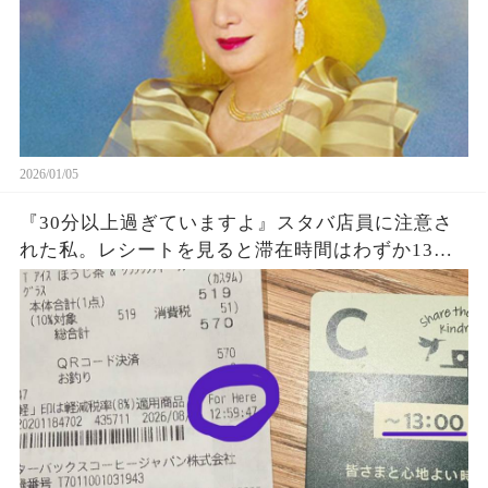
2026/01/05
『30分以上過ぎていますよ』スタバ店員に注意さ
れた私。レシートを見ると滞在時間はわずか13
秒？『For Here 12:59:41』という謎の表示に困
惑…一体何を基準に数えていたのか確認した結果