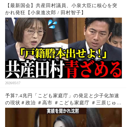
【最新国会】共産田村議員、小泉大臣に核心を突
かれ発狂【小泉進次郎 / 田村智子】
2026/05/17
予算7.4兆円「こども家庭庁」の発足と少子化加速
の現状＃政治 ＃高市 ＃こども家庭庁 ＃三原じゅん
子