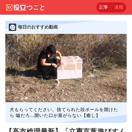
記事
速報
毎日のおすすめ動画
犬もらってください。捨てられた段ボールを開けた
ら 嘘だろ...開いた口が塞がらない【癒し】
【高市総理最新】「立憲言葉遊びすん