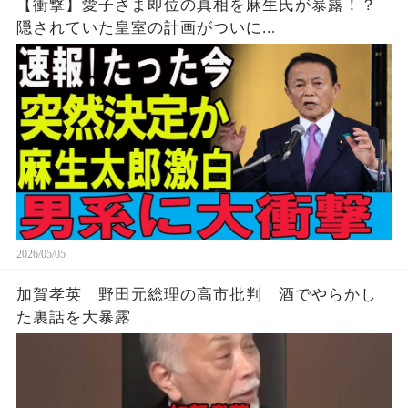
【衝撃】愛子さま即位の真相を麻生氏が暴露！？
隠されていた皇室の計画がついに...
2026/05/05
加賀孝英 野田元総理の高市批判 酒でやらかし
た裏話を大暴露