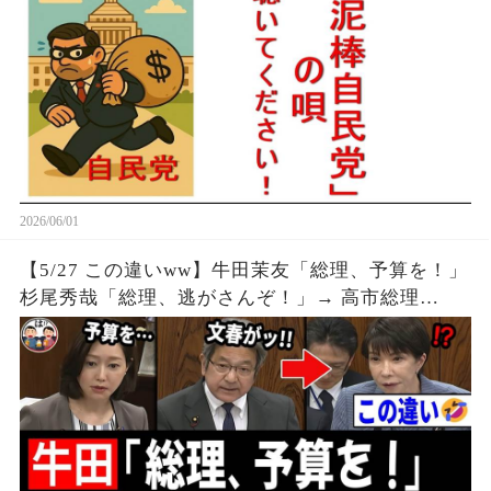
2026/06/01
【5/27 この違いww】牛田茉友「総理、予算を！」
杉尾秀哉「総理、逃がさんぞ！」→ 高市総理
「！？」