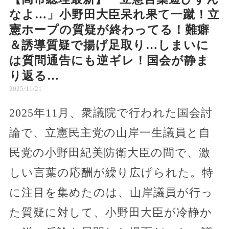
なよ…」小野田大臣呆れ果て一蹴！立
憲ホープの質疑が終わってる！難癖
＆誘導質疑で揚げ足取り…しまいに
は質問通告にも逆ギレ！国会が静ま
り返る…
2025/11/21
2025年11月、衆議院で行われた国会討
論で、立憲民主党の山岸一生議員と自
民党の小野田紀美防衛大臣の間で、激
しい言葉の応酬が繰り広げられた。特
に注目を集めたのは、山岸議員が行っ
た質疑に対して、小野田大臣が冷静か