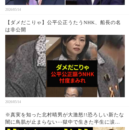
2026/05/14
【ダメだこりゃ】公平公正うたうNHK、船長の名
は非公開
2026/05/14
※真実を知った北村晴男が大激怒!!恐ろしい新たな
闇に鳥肌が止まらない⋯獄中で生きた半生に涙
【立花孝志】