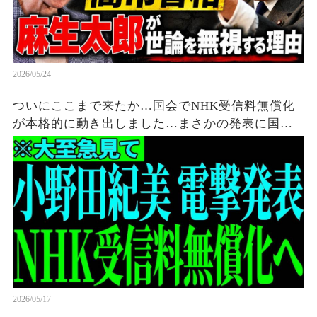
2026/05/24
ついにここまで来たか…国会でNHK受信料無償化
が本格的に動き出しました…まさかの発表に国会
騒然…全ての日本人は大至急見てください…【小
野田紀美/齊藤健一郎/自民党】
2026/05/17