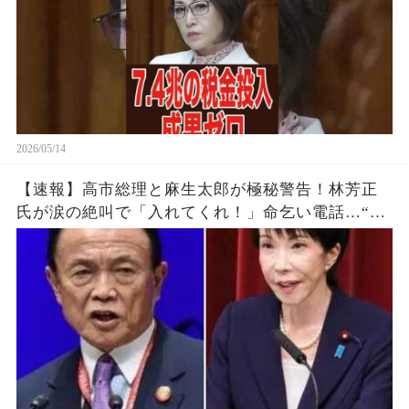
2026/05/14
【速報】高市総理と麻生太郎が極秘警告！林芳正
氏が涙の絶叫で「入れてくれ！」命乞い電話…“媚
中派”完全排除へ高市政権の鉄壁防衛線がついに明
らかに！！ｗｗｗ