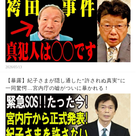
2026/05/13
【暴露】紀子さまが隠し通した“許されぬ真実”に
一同驚愕…宮内庁の嘘がついに暴かれる！