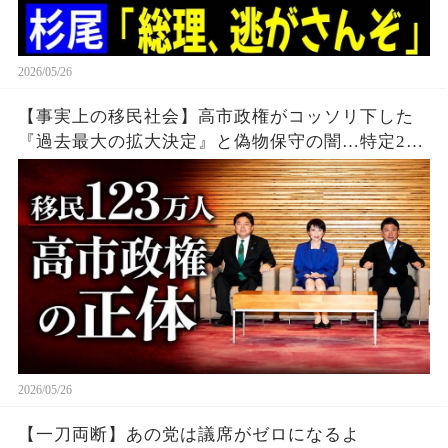
2026/05/26
【事実上の移民社会】高市政権がコッソリ下した
『過去最大の拡大決定』と偽物保守の闇…特定2号
が1年で9倍激増の衝撃データを暴露する。
2026/05/26
【一刀両断】あの党は議席がゼロになるよ