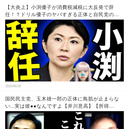
【大炎上】小渕優子が消費税減税に大反発で辞
任！？ドリル優子のヤバすぎる正体と自民党の闇
を暴露！
2026/06/28
国民民主党、玉木雄一郎の正体に鳥肌が止まらな
い...実は彼●●なんですよ【井川意高】【所得
税/103万の壁/醜い石破茂/見直したよ小泉進次郎】