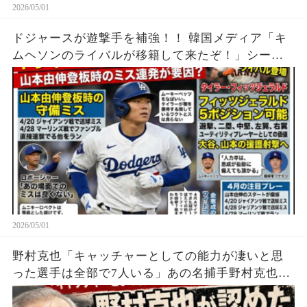
2026/05/01
ドジャースが遊撃手を補強！！ 韓国メディア「キ
ムヘソンのライバルが移籍して来たぞ！」シーズ
ン中にも関わらずショートを補強した理由をレジ
ェンドが解説【大谷翔平】
2026/05/01
野村克也「キャッチャーとしての能力が凄いと思
った選手は全部で7人いる」あの名捕手野村克也が
超一流と絶賛したキャッチャー7選