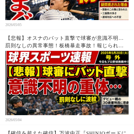
2026/05/05
【悲報】オスナのバット直撃で球審が意識不明…
罰則なしの異常事態！板橋暴走事故！報じられな
い中国籍の男！
2026/05/04
【確信を超えた確信】万波中正『SHINJOボードに