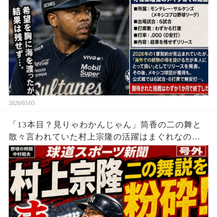
2026/05/05
「13本目？見りゃわかんじゃん」筒香の二の舞と
散々言われていた村上宗隆の活躍はまぐれなの
か？落合の本音が…