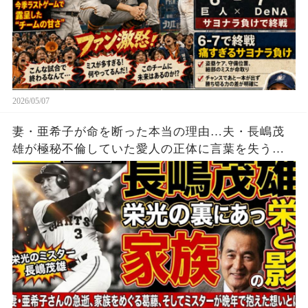
2026/05/07
妻・亜希子が命を断った本当の理由…夫・長嶋茂
雄が極秘不倫していた愛人の正体に言葉を失う…
宗教に狂ってしまった闇深い長嶋家の家庭崩壊の
全貌がエグい