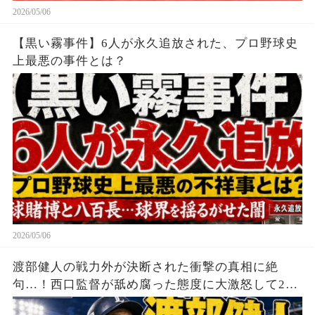
2026/05/06
【黒い霧事件】6人が永久追放された、プロ野球史
上最悪の事件とは？
2026/05/06
渡部健人の戦力外が決断された衝撃の真相に絶
句…！西口監督が舐め腐った態度に大激怒して2軍
幽閉、トレード・現役ドラフト要員でも他球団が