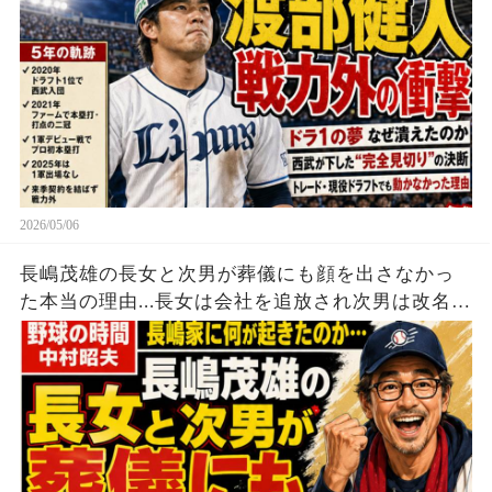
獲得拒否した真相が…【埼玉西武ライオンズ】
【プロ野球】【プロ野球】
2026/05/06
長嶋茂雄の長女と次男が葬儀にも顔を出さなかっ
た本当の理由...長女は会社を追放され次男は改名し
ていた...