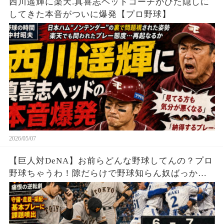
西川遥輝に楽天.真喜志ヘッドコーチがひた隠しに
してきた本音がついに爆発【プロ野球】
2026/05/07
【巨人対DeNA】お前らどんな野球してんの？プロ
野球ちゃうわ！隙だらけで野球知らん奴ばっかり
やんけ！根本的に終わってるわ！ファンに謝れよ
普通に！こんなクソ試合で今シーズン終了は終わ
ってる…