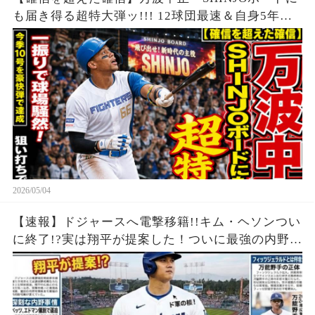
も届き得る超特大弾ッ!!! 12球団最速＆自身5年連
続の二桁本塁打!!!』
2026/05/04
【速報】ドジャースへ電撃移籍!!キム・ヘソンつい
に終了!?実は翔平が提案した！ついに最強の内野布
陣が揃ってしまう!