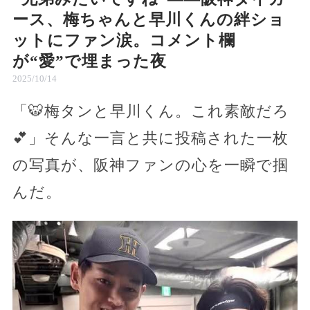
ース、梅ちゃんと早川くんの絆ショ
ットにファン涙。コメント欄
が“愛”で埋まった夜
2025/10/14
「🐯梅タンと早川くん。これ素敵だろ
💕」そんな一言と共に投稿された一枚
の写真が、阪神ファンの心を一瞬で掴
んだ。