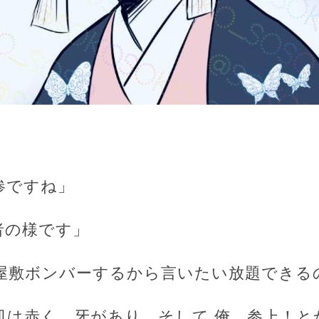
惨ですね」
者の様です」
産屋敷ボンバーするから言いたい放題できる
、肌は赤く、牙があり、そして 俺、参上！