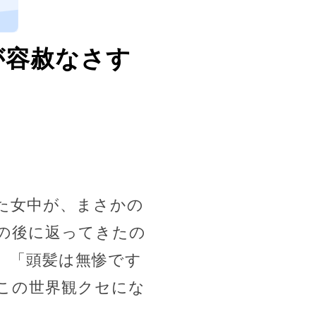
、
が容赦なさす
た女中が、まさかの
の後に返ってきたの
。「頭髪は無惨です
この世界観クセにな