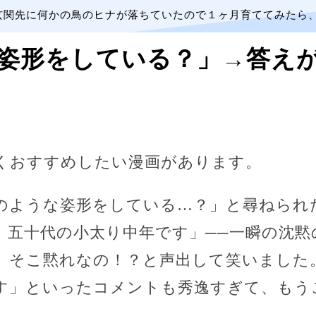
玄関先に何かの鳥のヒナが落ちていたので１ヶ月育ててみたら
姿形をしている？」→答え
くおすすめしたい漫画があります。
ような姿形をしている…？」と尋ねられ
、五十代の小太り中年です」──一瞬の沈黙
、そこ黙れなの！？と声出して笑いました
す」といったコメントも秀逸すぎて、もう