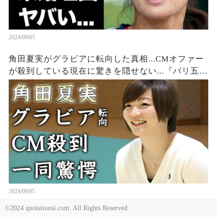
2024/09/05
角田夏実がグラビアに転向した真相...CMオファー
が殺到している現在に驚きを隠せない...『パリ五
輪』で金メダルを獲得した女子柔道選手の結婚に
ついて語った言葉に耳を疑った...
2024/09/05
©2024 quotationsi.com. All Rights Reserved.