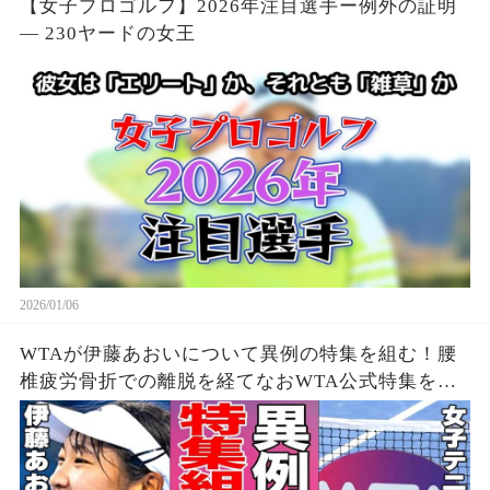
【女子プロゴルフ】2026年注目選手ー例外の証明
— 230ヤードの女王
2026/01/06
WTAが伊藤あおいについて異例の特集を組む！腰
椎疲労骨折での離脱を経てなおWTA公式特集を組
まれたという事実がヤバい