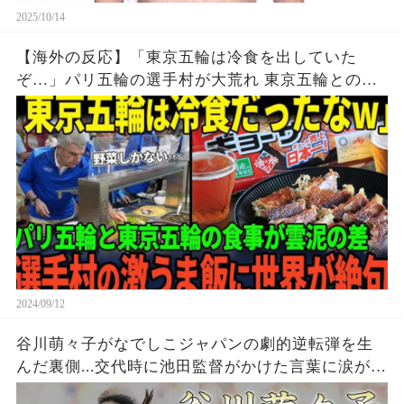
2025/10/14
【海外の反応】「東京五輪は冷食を出していた
ぞ…」パリ五輪の選手村が大荒れ 東京五輪との差
に世界が驚愕
2024/09/12
谷川萌々子がなでしこジャパンの劇的逆転弾を生
んだ裏側...交代時に池田監督がかけた言葉に涙が止
まらない...『１９歳女子サッカー日本代表選手』の