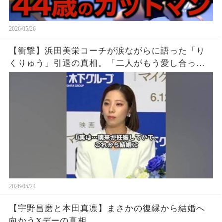
2026/05/26
【衝撃】浜田美栄コーチが涙ながらに語った「り
くりゅう」引退の真相。「二人がもう愛し合って
いないのかと思った…」
2026/05/24
【宇野昌磨と本田真凛】まさかの復縁から結婚へ
向かうXデーの真相