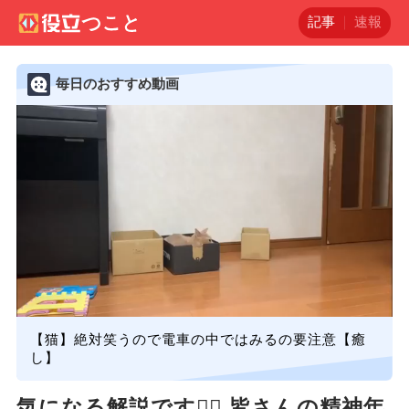
記事
速報
毎日のおすすめ動画
【猫】絶対笑うので電車の中ではみるの要注意【癒
し】
気になる解説です💁‍♀️ 皆さんの精神年