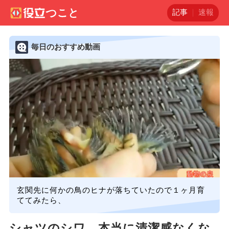
記事
速報
毎日のおすすめ動画
玄関先に何かの鳥のヒナが落ちていたので１ヶ月育
ててみたら、
シャツのシワ、本当に清潔感なくな