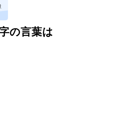
獣
文字の言葉は