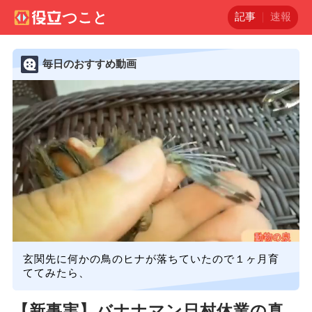
記事
速報
毎日のおすすめ動画
玄関先に何かの鳥のヒナが落ちていたので１ヶ月育
ててみたら、
【新事実】バナナマン日村休業の真