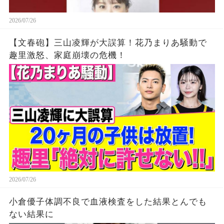
2026/07/26
【文春砲】三山凌輝が大誤算！花乃まりあ騒動で
趣里激怒、家庭崩壊の危機！
2026/07/26
小倉優子体調不良で血液検査をした結果とんでも
ない結果に