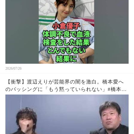
2026/07/26
【衝撃】渡辺えりが芸能界の闇を激白。橋本愛へ
のバッシングに「もう黙っていられない」#橋本愛
#渡辺えり #佐藤二朗