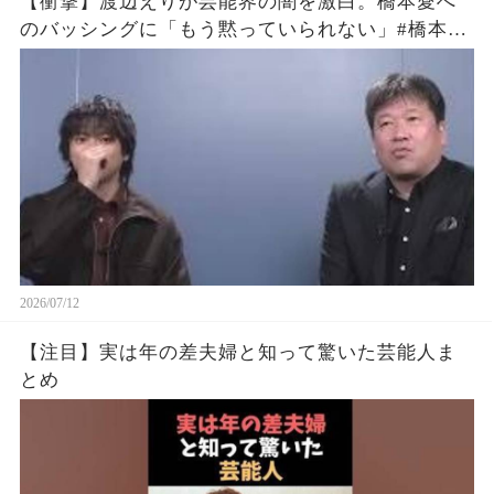
【衝撃】渡辺えりが芸能界の闇を激白。橋本愛へ
のバッシングに「もう黙っていられない」#橋本愛
#渡辺えり #佐藤二朗
2026/07/12
【注目】実は年の差夫婦と知って驚いた芸能人ま
とめ