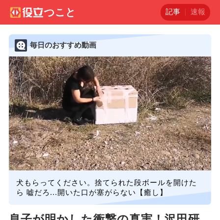
記事
速報
毎日のおすすめ動画
犬もらってください。捨てられた段ボールを開けた
ら 嘘だろ...開いた口が塞がらない【癒し】
息子が明かした衝撃の真実！沢田研