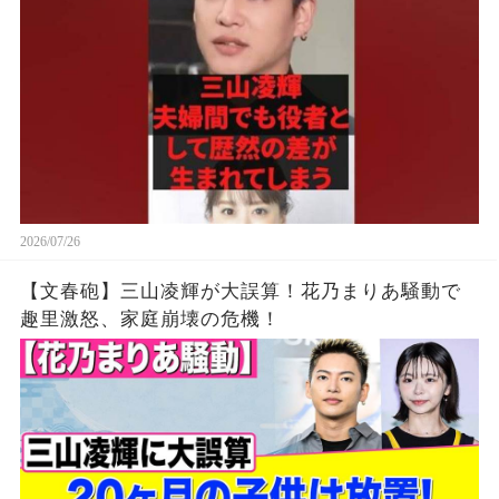
2026/07/26
【文春砲】三山凌輝が大誤算！花乃まりあ騒動で
趣里激怒、家庭崩壊の危機！