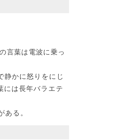
。
の言葉は電波に乗っ
で静かに怒りをにじ
葉には長年バラエテ
がある。