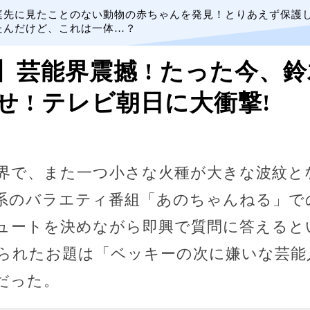
庭先に見たことのない動物の赤ちゃんを発見！とりあえず保護
たんだけど、これは一体…？
】芸能界震撼 ! たった今、
 ! テレビ朝日に大衝撃!
界で、また一つ小さな火種が大きな波紋と
系のバラエティ番組「あのちゃんねる」で
ュートを決めながら即興で質問に答えると
られたお題は「ベッキーの次に嫌いな芸能
だった。