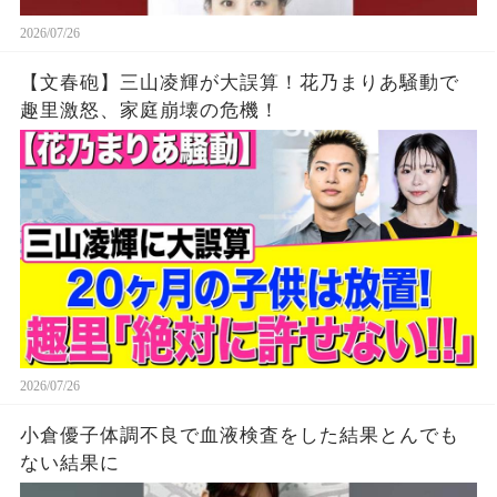
2026/07/26
【文春砲】三山凌輝が大誤算！花乃まりあ騒動で
趣里激怒、家庭崩壊の危機！
2026/07/26
小倉優子体調不良で血液検査をした結果とんでも
ない結果に