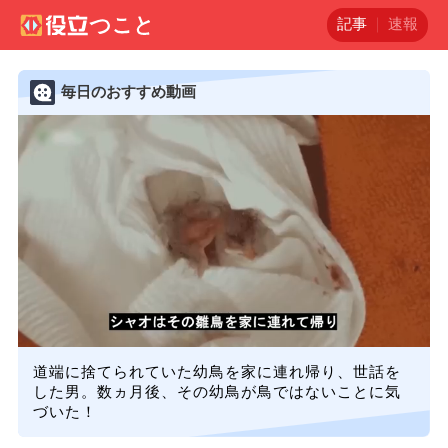
記事
速報
毎日のおすすめ動画
道端に捨てられていた幼鳥を家に連れ帰り、世話を
した男。数ヵ月後、その幼鳥が鳥ではないことに気
づいた！