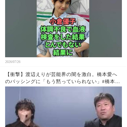
2026/07/26
【衝撃】渡辺えりが芸能界の闇を激白。橋本愛へ
のバッシングに「もう黙っていられない」#橋本愛
#渡辺えり #佐藤二朗