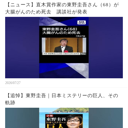
【ニュース】直木賞作家の東野圭吾さん（68）が
大腸がんのため死去 講談社が発表
2026/07/27
【追悼】東野圭吾｜日本ミステリーの巨人、その
軌跡