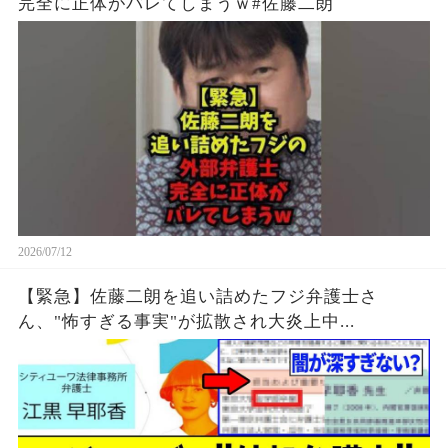
完全に正体がバレてしまうｗ#佐藤二朗
2026/07/12
【緊急】佐藤二朗を追い詰めたフジ弁護士さ
ん、"怖すぎる事実"が拡散され大炎上中...