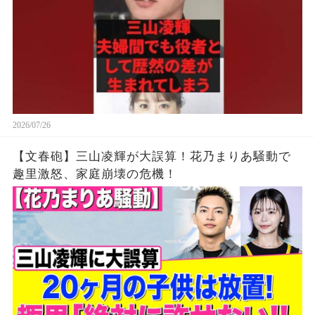
2026/07/26
【文春砲】三山凌輝が大誤算！花乃まりあ騒動で
趣里激怒、家庭崩壊の危機！