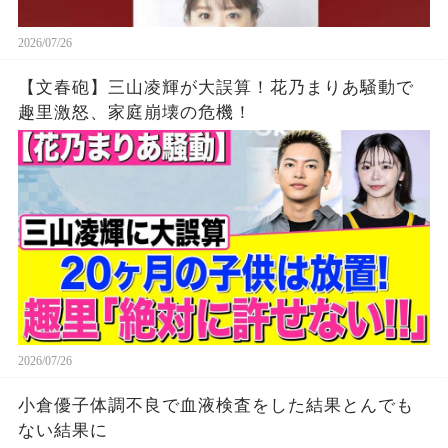
2026/07/26
【文春砲】三山凌輝が大誤算！花乃まりあ騒動で
趣里激怒、家庭崩壊の危機！
2026/07/26
小倉優子体調不良で血液検査をした結果とんでも
ない結果に