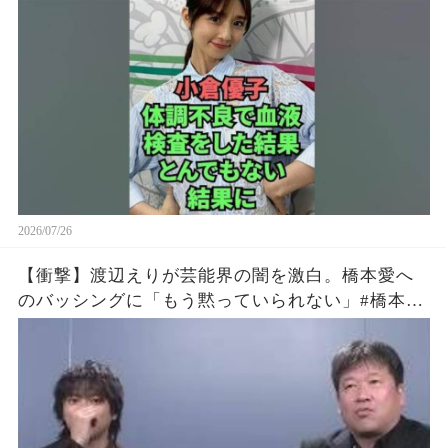
2026/07/26
【衝撃】渡辺えりが芸能界の闇を激白。橋本愛へ
のバッシングに「もう黙っていられない」#橋本愛
#渡辺えり #佐藤二朗