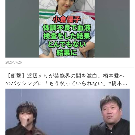
2026/07/26
【衝撃】渡辺えりが芸能界の闇を激白。橋本愛へ
のバッシングに「もう黙っていられない」#橋本愛
#渡辺えり #佐藤二朗