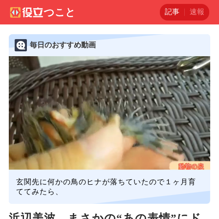
記事
速報
毎日のおすすめ動画
玄関先に何かの鳥のヒナが落ちていたので１ヶ月育
ててみたら、
浜辺美波、まさかの“あの表情”にド