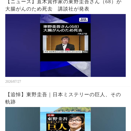
【ニュース】直木賞作家の東野圭吾さん（68）が
大腸がんのため死去 講談社が発表
2026/07/27
【追悼】東野圭吾｜日本ミステリーの巨人、その
軌跡