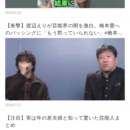
2026/07/26
【衝撃】渡辺えりが芸能界の闇を激白。橋本愛へ
のバッシングに「もう黙っていられない」#橋本愛
#渡辺えり #佐藤二朗
2026/07/12
【注目】実は年の差夫婦と知って驚いた芸能人ま
とめ