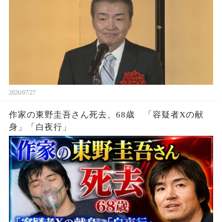
2026/07/27
作家の東野圭吾さん死去、68歳 「容疑者Xの献
身」「白夜行」