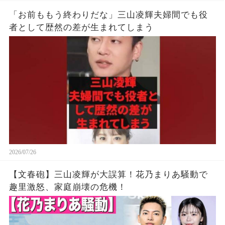
「お前ももう終わりだな」三山凌輝夫婦間でも役
者として歴然の差が生まれてしまう
2026/07/26
【文春砲】三山凌輝が大誤算！花乃まりあ騒動で
趣里激怒、家庭崩壊の危機！