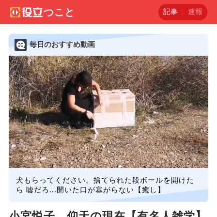
記事
速報
毎日のおすすめ動画
犬もらってください。捨てられた段ボールを開けた
ら 嘘だろ...開いた口が塞がらない【癒し】
小宮悦子 仰天の現在【有名人雑学】