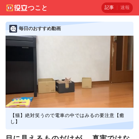
記事
速報
毎日のおすすめ動画
【猫】絶対笑うので電車の中ではみるの要注意【癒
し】
目に見えるものだけが、 真実ではな