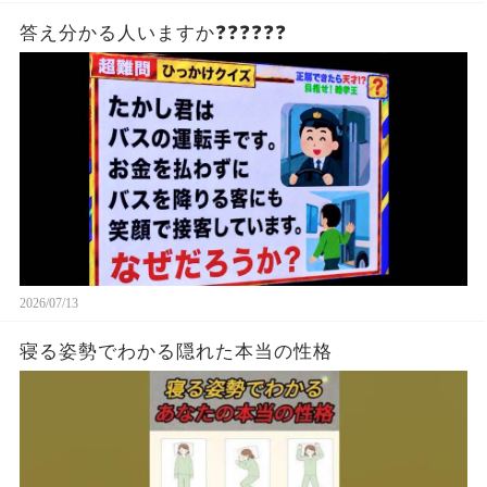
答え分かる人いますか❓❓❓❓❓❓
2026/07/13
寝る姿勢でわかる隠れた本当の性格