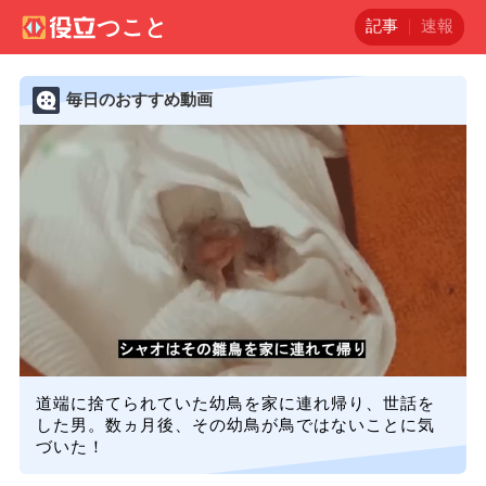
記事
速報
毎日のおすすめ動画
道端に捨てられていた幼鳥を家に連れ帰り、世話を
した男。数ヵ月後、その幼鳥が鳥ではないことに気
づいた！