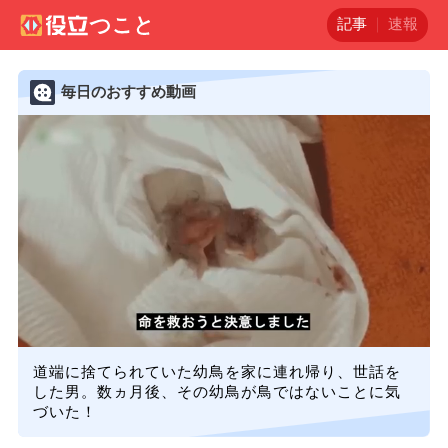
記事
速報
毎日のおすすめ動画
道端に捨てられていた幼鳥を家に連れ帰り、世話を
した男。数ヵ月後、その幼鳥が鳥ではないことに気
づいた！