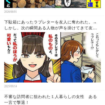
2026/06/01
下駄箱にあったラブレターを友人に奪われた。→
しかし、次の瞬間ある人物が声を掛けてきて友人
の顔が急に焦り始める・・・
2025/09/14
不審な訪問者に狙われた１人暮らしの女性 ある
一言で撃退！