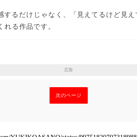
感するだけじゃなく、「見えてるけど見え
くれる作品です。
広告
次のページ
ter.com/YUKIKOASANO/status/99751820707318988