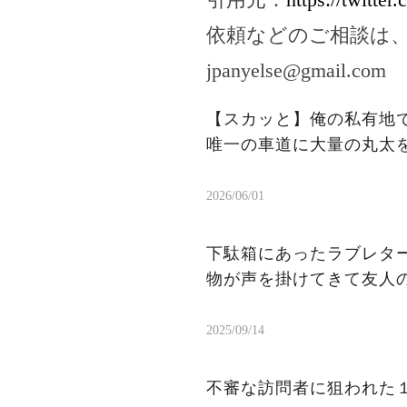
依頼などのご相談は
jpanyelse@gmail.com
【スカッと】俺の私有地て
唯一の車道に大量の丸太
2026/06/01
下駄箱にあったラブレタ
物が声を掛けてきて友人
2025/09/14
不審な訪問者に狙われた