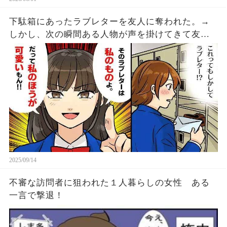
下駄箱にあったラブレターを友人に奪われた。→
しかし、次の瞬間ある人物が声を掛けてきて友人
の顔が急に焦り始める・・・
2025/09/14
不審な訪問者に狙われた１人暮らしの女性 ある
一言で撃退！