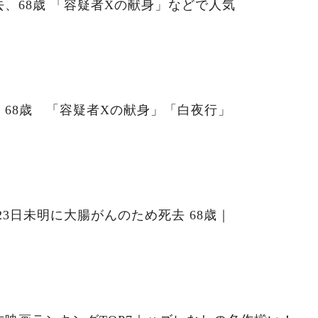
、68歳 「容疑者Xの献身」などで人気
68歳 「容疑者Xの献身」「白夜行」
23日未明に大腸がんのため死去 68歳｜