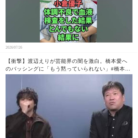
2026/07/26
【衝撃】渡辺えりが芸能界の闇を激白。橋本愛へ
のバッシングに「もう黙っていられない」#橋本愛
#渡辺えり #佐藤二朗