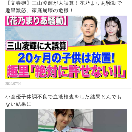
【文春砲】三山凌輝が大誤算！花乃まりあ騒動で
趣里激怒、家庭崩壊の危機！
2026/07/26
小倉優子体調不良で血液検査をした結果とんでも
ない結果に