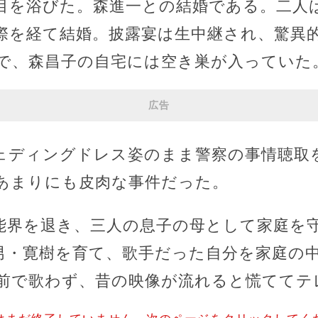
目を浴びた。森進一との結婚である。二人
際を経て結婚。披露宴は生中継され、驚異
で、森昌子の自宅には空き巣が入っていた
広告
ェディングドレス姿のまま警察の事情聴取
あまりにも皮肉な事件だった。
能界を退き、三人の息子の母として家庭を
男・寛樹を育て、歌手だった自分を家庭の
前で歌わず、昔の映像が流れると慌ててテ