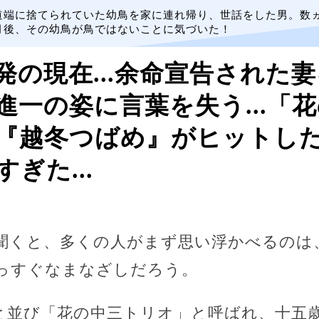
道端に捨てられていた幼鳥を家に連れ帰り、世話をした男。数
月後、その幼鳥が鳥ではないことに気づいた！
発の現在...余命宣告された
進一の姿に言葉を失う...「
『越冬つばめ』がヒットし
ぎた...
聞くと、多くの人がまず思い浮かべるのは
っすぐなまなざしだろう。
と並び「花の中三トリオ」と呼ばれ、十五