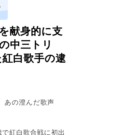
ヵ
妻を献身的に支
花の中三トリ
た紅白歌手の逮
、あの澄んだ歌声
歳で紅白歌合戦に初出