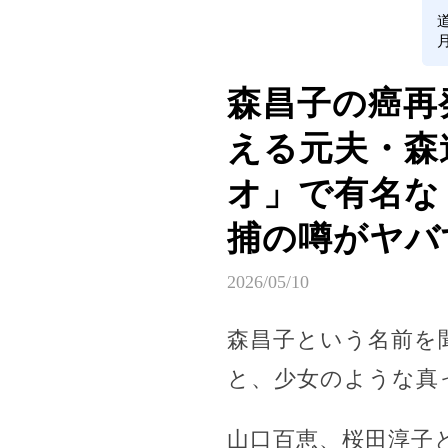
森昌子の癌再
える元夫・森
オ」で有名な
捕の噂がヤバす
2026/05/10
森昌子という名前を
と、少女のような真
山口百恵、桜田淳子