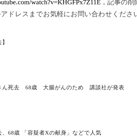
youtube.com/watch?v=KHGFPx7Z11E
，記事の削
ルアドレスまでお気軽にお問い合わせくださ
去】
さん死去 68歳 大腸がんのため 講談社が発表
、68歳 「容疑者Xの献身」などで人気