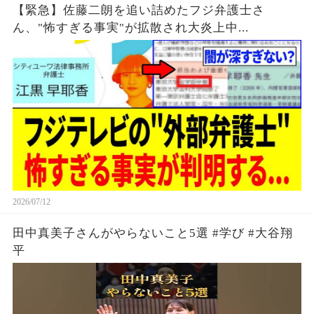
【緊急】佐藤二朗を追い詰めたフジ弁護士さ
ん、"怖すぎる事実"が拡散され大炎上中...
2026/07/12
田中真美子さんがやらないこと5選 #学び #大谷翔
平