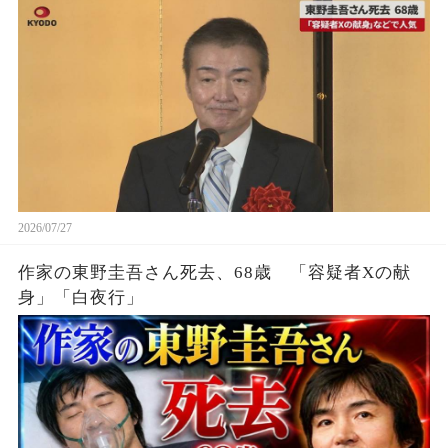
2026/07/27
作家の東野圭吾さん死去、68歳 「容疑者Xの献
身」「白夜行」