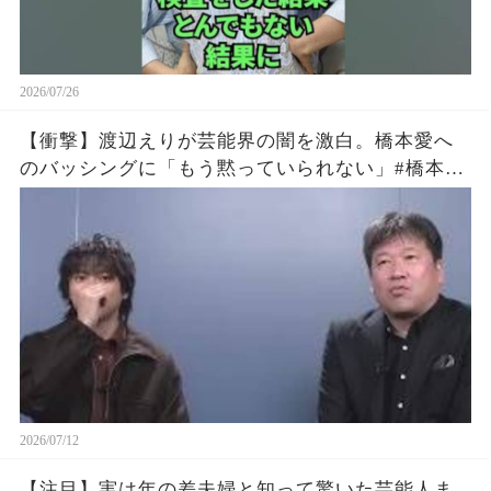
2026/07/26
【衝撃】渡辺えりが芸能界の闇を激白。橋本愛へ
のバッシングに「もう黙っていられない」#橋本愛
#渡辺えり #佐藤二朗
2026/07/12
【注目】実は年の差夫婦と知って驚いた芸能人ま