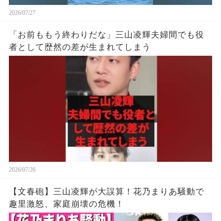
2026/07/27
「お前ももう終わりだな」三山凌輝夫婦間でも役
者として歴然の差が生まれてしまう
2026/07/26
【文春砲】三山凌輝が大誤算！花乃まりあ騒動で
趣里激怒、家庭崩壊の危機！