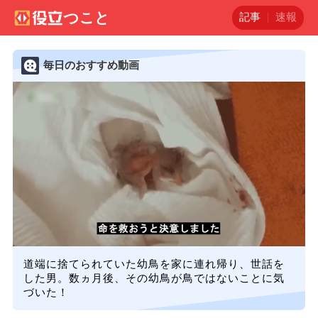
記事
速報
毎日のおすすめ動画
道端に捨てられていた幼鳥を家に連れ帰り、世話を
した男。数ヵ月後、その幼鳥が鳥ではないことに気
づいた！