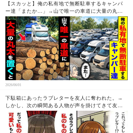
【スカッと】俺の私有地で無断駐車するキャンパ
ー達「またか…」→山で唯一の車道に大量の丸太
を置いた結果【漫画】
2026/06/01
下駄箱にあったラブレターを友人に奪われた。→
しかし、次の瞬間ある人物が声を掛けてきて友人
の顔が急に焦り始める・・・