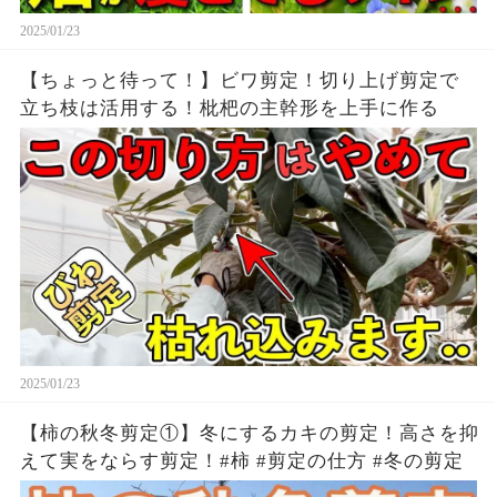
2025/01/23
【ちょっと待って！】ビワ剪定！切り上げ剪定で
立ち枝は活用する！枇杷の主幹形を上手に作る
2025/01/23
【柿の秋冬剪定①】冬にするカキの剪定！高さを抑
えて実をならす剪定！#柿 #剪定の仕方 #冬の剪定