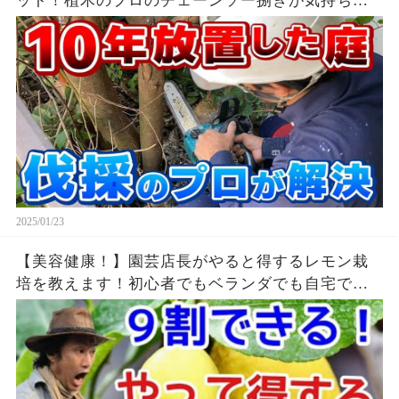
ット！植木のプロのチェーンソー捌きが気持ち良
い作業解説
2025/01/23
【美容健康！】園芸店長がやると得するレモン栽
培を教えます！初心者でもベランダでも自宅でレ
モンが育てれる 大量消費レシピ ２倍採れる種類
も