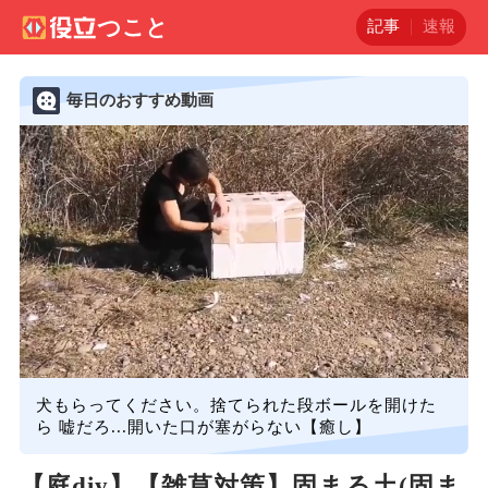
記事
速報
毎日のおすすめ動画
犬もらってください。捨てられた段ボールを開けた
ら 嘘だろ...開いた口が塞がらない【癒し】
【庭diy】【雑草対策】固まる土(固ま