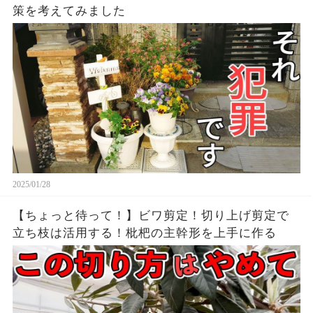
策を考えてみました
2025/01/28
【ちょっと待って！】ビワ剪定！切り上げ剪定で
立ち枝は活用する！枇杷の主幹形を上手に作る