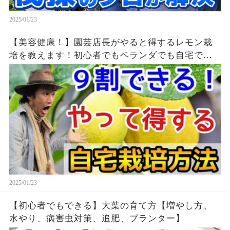
2025/01/23
【美容健康！】園芸店長がやると得するレモン栽
培を教えます！初心者でもベランダでも自宅でレ
モンが育てれる 大量消費レシピ ２倍採れる種類
も
2025/01/23
【初心者でもできる】大葉の育て方【増やし方、
水やり、病害虫対策、追肥、プランター】