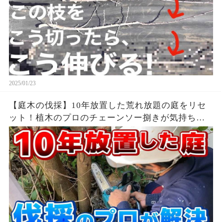
2025/01/23
【庭木の伐採】10年放置した荒れ放題の庭をリセ
ット！植木のプロのチェーンソー捌きが気持ち良
い作業解説