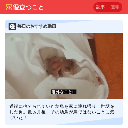
記事
速報
毎日のおすすめ動画
道端に捨てられていた幼鳥を家に連れ帰り、世話を
した男。数ヵ月後、その幼鳥が鳥ではないことに気
づいた！