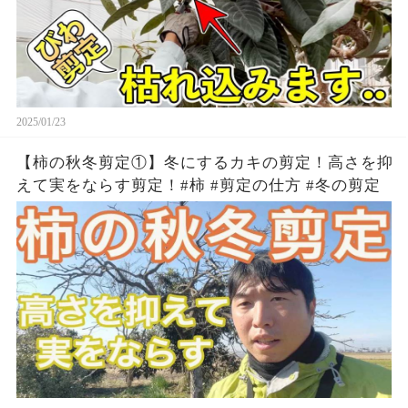
2025/01/23
【柿の秋冬剪定①】冬にするカキの剪定！高さを抑
えて実をならす剪定！#柿 #剪定の仕方 #冬の剪定