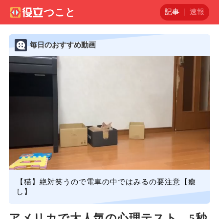
記事
速報
毎日のおすすめ動画
【猫】絶対笑うので電車の中ではみるの要注意【癒
し】
アメリカで大人気の心理テスト、5秒