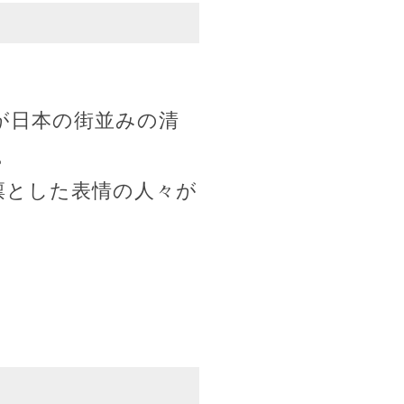
が日本の街並みの清
。
凛とした表情の人々が