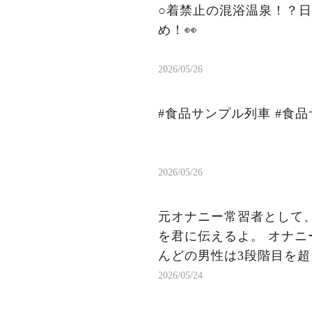
○着禁止の混浴温泉！？
め！👀
2026/05/26
#食品サンプル列車 #食品
2026/05/26
元オナニー常習者として
を君に伝えるよ。 オナニーをやめるプロセスには7つの段階がある、 ほと
2026/05/24