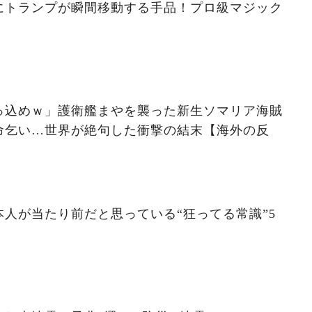
にトランプが瞬間移動する手品！プロ級マジック
っ込めｗ」護衛艦まやを襲った新生ソマリア海賊
命乞い…世界が絶句した衝撃の結末【海外の反
人が当たり前だと思っている“狂ってる常識”5