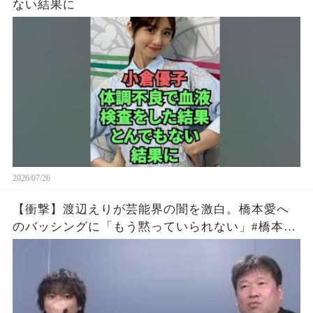
ない結果に
2026/07/26
【衝撃】渡辺えりが芸能界の闇を激白。橋本愛へ
のバッシングに「もう黙っていられない」#橋本愛
#渡辺えり #佐藤二朗