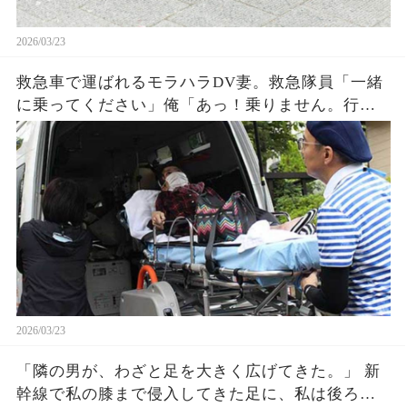
2026/03/23
救急車で運ばれるモラハラDV妻。救急隊員「一緒
に乗ってください」俺「あっ！乗りません。行っ
てください」サラッと拒否して出て行った結果
2026/03/23
「隣の男が、わざと足を大きく広げてきた。」 新
幹線で私の膝まで侵入してきた足に、私は後ろの