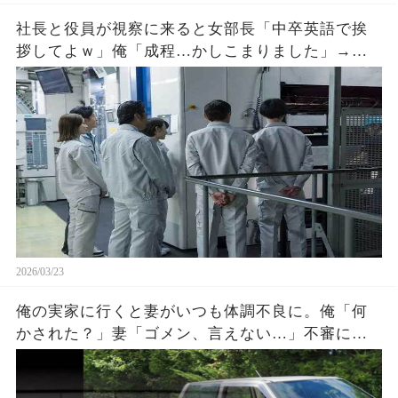
社長と役員が視察に来ると女部長「中卒英語で挨
拶してよｗ」俺「成程…かしこまりました」→彼
女の悪事を英語で暴露した結果ｗ
2026/03/23
俺の実家に行くと妻がいつも体調不良に。俺「何
かされた？」妻「ゴメン、言えない…」不審に思
い車にカメラを仕掛け、母を連れて出掛けてみる
と…