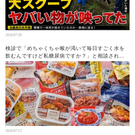
2026/07/30
検診で「めちゃくちゃ喉が渇いて毎日すごく水を
飲むんですけど私糖尿病ですか？」と相談され、
そんなデータじゃないけどと思いつつ話を聞いて
たら、「コンビニとか大衆向けのごはんはほぼ味
なしで作られてるから自分で塩とか醤油調整しな
いといけないのがめんどくさい」と言いだされ、
なんか察した。
2026/07/13