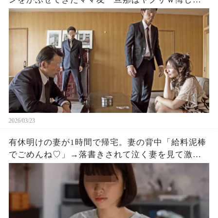
ればやり返してもいいのよ？」私「では、遠慮な
く」ママ友「え？」
2026/03/23
有休明けの妻が1時間で帰宅。妻の背中「給料泥棒
でごめんね♡」→落書きされて泣く妻を見て激怒し
た俺「責任者呼んで。80億の契約白紙にするか
ら」