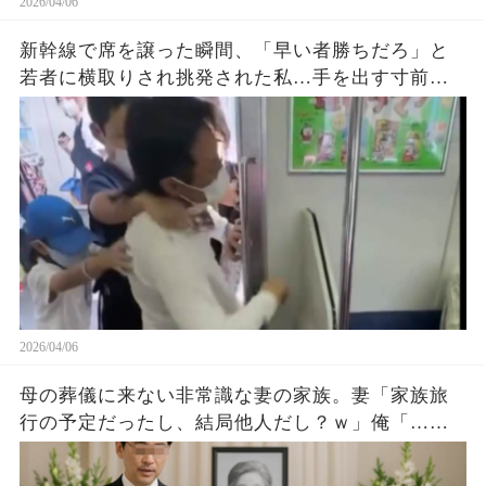
2026/04/06
新幹線で席を譲った瞬間、「早い者勝ちだろ」と
若者に横取りされ挑発された私…手を出す寸前で
思いとどまり、別の方法で反撃した結果
2026/04/06
母の葬儀に来ない非常識な妻の家族。妻「家族旅
行の予定だったし、結局他人だし？ｗ」俺「…な
るほど。よ～く分かったよ」→彼女達の理屈に従
ってあげた結果ｗ