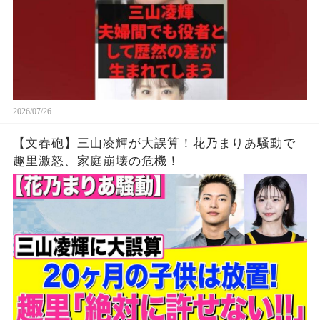
2026/07/26
【文春砲】三山凌輝が大誤算！花乃まりあ騒動で
趣里激怒、家庭崩壊の危機！