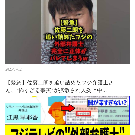
2026/07/12
【緊急】佐藤二朗を追い詰めたフジ弁護士さ
ん、"怖すぎる事実"が拡散され大炎上中...