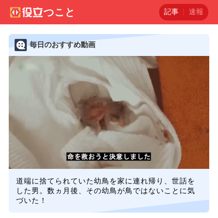
記事
速報
毎日のおすすめ動画
道端に捨てられていた幼鳥を家に連れ帰り、世話を
した男。数ヵ月後、その幼鳥が鳥ではないことに気
づいた！