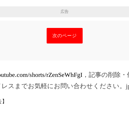
広告
次のページ
outube.com/shorts/rZenSeWhFgI
，記事の削除・
ドレスまでお気軽にお問い合わせください。
j
去】