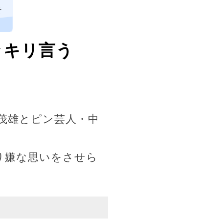
そ
ッキリ言う
茂雄とピン芸人・中
り嫌な思いをさせら