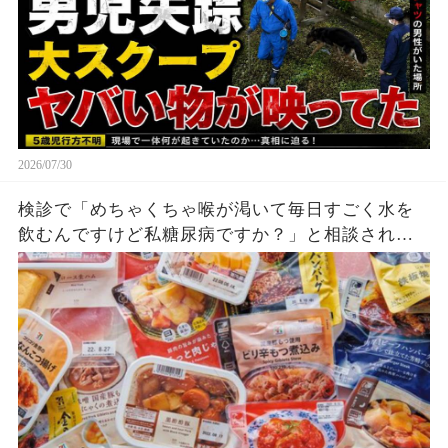
2026/07/30
検診で「めちゃくちゃ喉が渇いて毎日すごく水を
飲むんですけど私糖尿病ですか？」と相談され、
そんなデータじゃないけどと思いつつ話を聞いて
たら、「コンビニとか大衆向けのごはんはほぼ味
なしで作られてるから自分で塩とか醤油調整しな
いといけないのがめんどくさい」と言いだされ、
なんか察した。