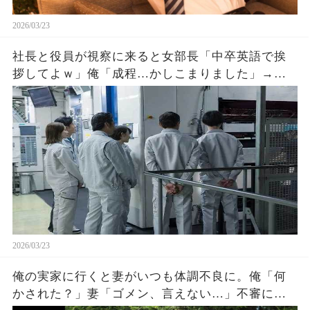
2026/03/23
社長と役員が視察に来ると女部長「中卒英語で挨
拶してよｗ」俺「成程…かしこまりました」→彼
女の悪事を英語で暴露した結果ｗ
2026/03/23
俺の実家に行くと妻がいつも体調不良に。俺「何
かされた？」妻「ゴメン、言えない…」不審に思