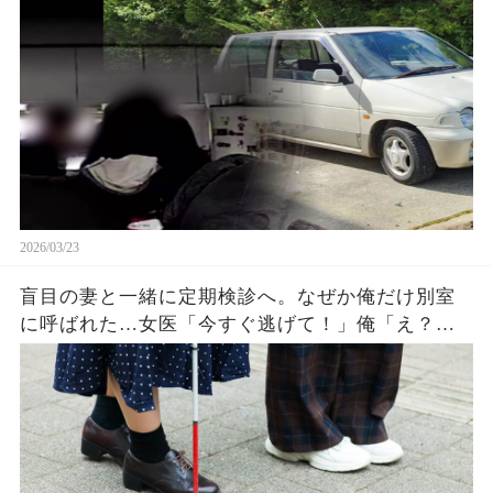
い車にカメラを仕掛け、母を連れて出掛けてみる
と…
2026/03/23
盲目の妻と一緒に定期検診へ。なぜか俺だけ別室
に呼ばれた…女医「今すぐ逃げて！」俺「え？」
真実を知った俺は血の気が引いて…