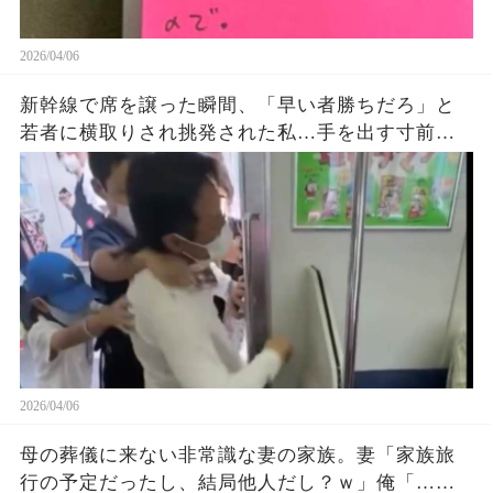
2026/04/06
新幹線で席を譲った瞬間、「早い者勝ちだろ」と
若者に横取りされ挑発された私…手を出す寸前で
思いとどまり、別の方法で反撃した結果
2026/04/06
母の葬儀に来ない非常識な妻の家族。妻「家族旅
行の予定だったし、結局他人だし？ｗ」俺「…な