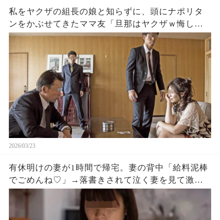
私をヤクザの組長の娘と知らずに、頭にナポリタ
ンをかぶせてきたママ友「旦那はヤクザｗ悔しけ
ればやり返してもいいのよ？」私「では、遠慮な
く」ママ友「え？」
2026/03/23
有休明けの妻が1時間で帰宅。妻の背中「給料泥棒
でごめんね♡」→落書きされて泣く妻を見て激怒し
た俺「責任者呼んで。80億の契約白紙にするか
ら」