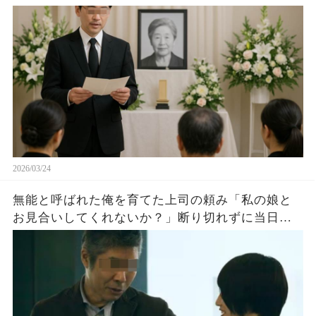
るほど。よ～く分かったよ」→彼女達の理屈に従
ってあげた結果ｗ
2026/03/24
無能と呼ばれた俺を育てた上司の頼み「私の娘と
お見合いしてくれないか？」断り切れずに当日行
くと、ビジン「まだ気づかないの？鈍感ねｗ」な
んと上司の娘は…