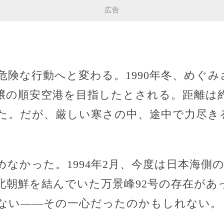
広告
危険な行動へと変わる。1990年冬、めぐ
壌の順安空港を目指したとされる。距離は
た。だが、厳しい寒さの中、途中で力尽き
なかった。1994年2月、今度は日本海側
北朝鮮を結んでいた万景峰92号の存在があ
ない――その一心だったのかもしれない。