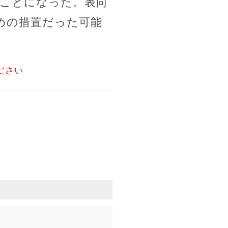
ることになった。表向
めの措置だった可能
ださい