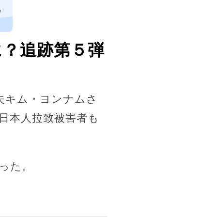
ヵ
に？追跡第５弾
夫キム・ヨンナムさ
日本人拉致被害者も
った。