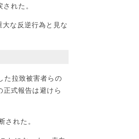
戻された。
重大な反逆行為と見な
した拉致被害者らの
の正式報告は避けら
断された。