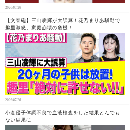
2026/07/26
【文春砲】三山凌輝が大誤算！花乃まりあ騒動で
趣里激怒、家庭崩壊の危機！
2026/07/26
小倉優子体調不良で血液検査をした結果とんでも
ない結果に