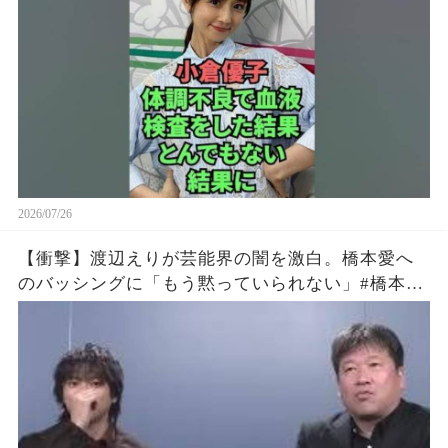
2026/07/26
【衝撃】渡辺えりが芸能界の闇を激白。橋本愛へ
のバッシングに「もう黙っていられない」#橋本愛
#渡辺えり #佐藤二朗