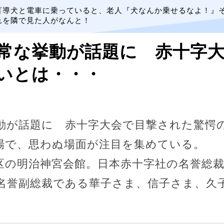
盲導犬と電車に乗っていると、老人『犬なんか乗せるなよ！』
れを隣で見た人がなんと！
常な挙動が話題に 赤十字
いとは・・・
動が話題に 赤十字大会で目撃された驚愕
場で、思わぬ場面が注目を集めている。
区の明治神宮会館。日本赤十字社の名誉総
名誉副総裁である華子さま、信子さま、久