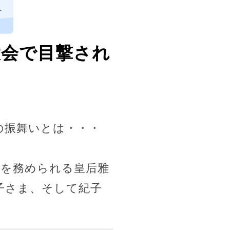
そ
大会で目撃され
の振舞いとは・・・
裁を務められる皇后雅
子さま、そして紀子