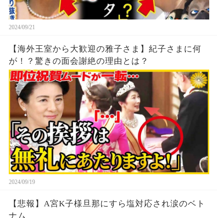
2024/09/21
【海外王室から大歓迎の雅子さま】紀子さまに何
が！？驚きの面会謝絶の理由とは？
2024/09/19
【悲報】A宮K子様旦那にすら塩対応され涙のベト
ナム