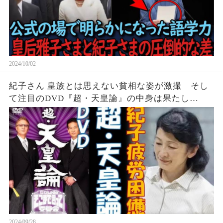
2024/10/02
紀子さん 皇族とは思えない貧相な姿が激撮 そし
て注目のDVD『超・天皇論』の中身は果たし
て・・・
2024/09/28