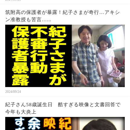
筑附高の保護者が暴露！紀子さまが奇行…アキシ
ン准教授も苦言…...
2024/09/24
紀子さん58歳誕生日 酷すぎる映像と文書回答で
今年も大炎上