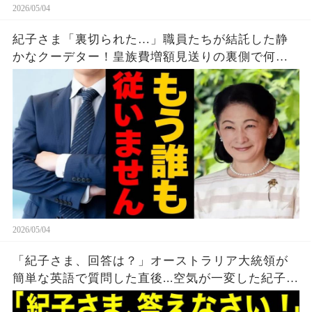
2026/05/04
紀子さま「裏切られた…」職員たちが結託した静
かなクーデター！皇族費増額見送りの裏側で何が
起きたのか
2026/05/04
「紀子さま、回答は？」オーストラリア大統領が
簡単な英語で質問した直後...空気が一変した紀子さ
まの回答とは？