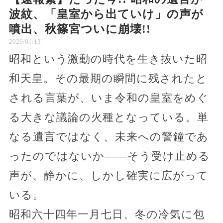
波紋、「皇室から出ていけ」の声が
噴出、秋篠宮ついに崩壊!!
2026/01/13
昭和という激動の時代を生き抜いた昭
和天皇。その最期の瞬間に残されたと
される言葉が、いま令和の皇室をめぐ
る大きな議論の火種となっている。単
なる遺言ではなく、未来への警鐘であ
ったのではないか――そう受け止める
声が、静かに、しかし確実に広がって
いる。
昭和六十四年一月七日、冬の冷気に包