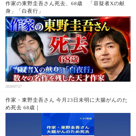
作家の東野圭吾さん死去、68歳 「容疑者Xの献
身」「白夜行」
2026/07/27
作家・東野圭吾さん 今月23日未明に大腸がんのた
め死去 68歳｜