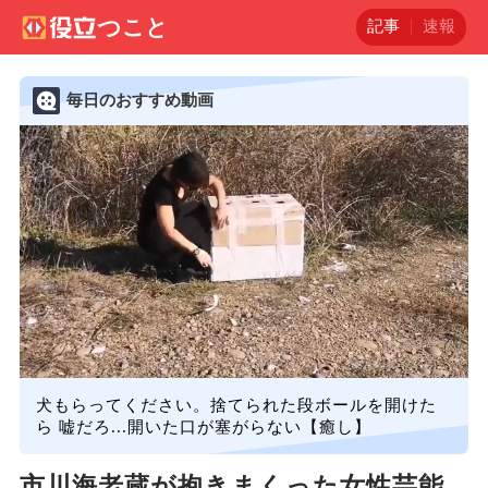
記事
速報
毎日のおすすめ動画
犬もらってください。捨てられた段ボールを開けた
ら 嘘だろ...開いた口が塞がらない【癒し】
市川海老蔵が抱きまくった女性芸能