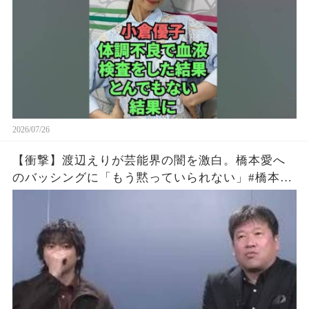
2026/07/26
【衝撃】渡辺えりが芸能界の闇を激白。橋本愛へ
のバッシングに「もう黙っていられない」#橋本愛
#渡辺えり #佐藤二朗