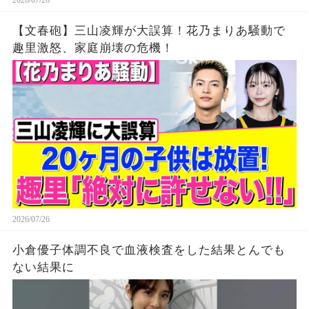
2026/07/26
【文春砲】三山凌輝が大誤算！花乃まりあ騒動で
趣里激怒、家庭崩壊の危機！
2026/07/26
小倉優子体調不良で血液検査をした結果とんでも
ない結果に