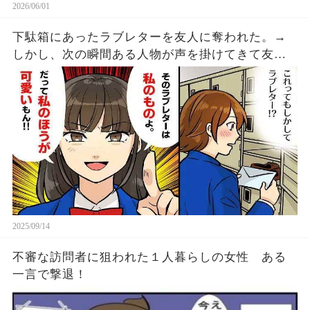
2026/06/01
下駄箱にあったラブレターを友人に奪われた。→
しかし、次の瞬間ある人物が声を掛けてきて友人
の顔が急に焦り始める・・・
2025/09/14
不審な訪問者に狙われた１人暮らしの女性 ある
一言で撃退！