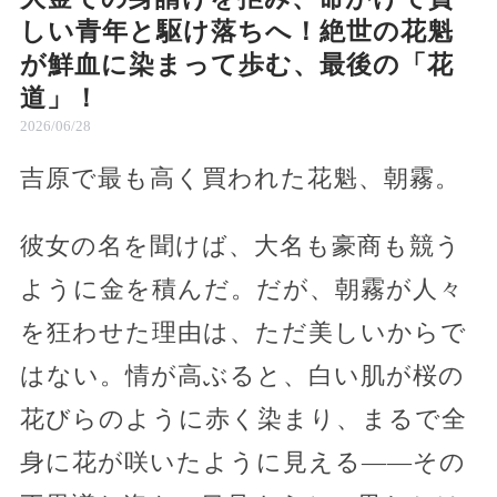
しい青年と駆け落ちへ！絶世の花魁
が鮮血に染まって歩む、最後の「花
道」！
2026/06/28
吉原で最も高く買われた花魁、朝霧。
彼女の名を聞けば、大名も豪商も競う
ように金を積んだ。だが、朝霧が人々
を狂わせた理由は、ただ美しいからで
はない。情が高ぶると、白い肌が桜の
花びらのように赤く染まり、まるで全
身に花が咲いたように見える――その