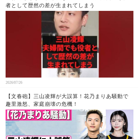
者として歴然の差が生まれてしまう
2026/07/26
【文春砲】三山凌輝が大誤算！花乃まりあ騒動で
趣里激怒、家庭崩壊の危機！