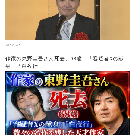
2026/07/27
作家の東野圭吾さん死去、68歳 「容疑者Xの献
身」「白夜行」