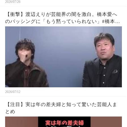
2026/07/26
【衝撃】渡辺えりが芸能界の闇を激白。橋本愛へ
のバッシングに「もう黙っていられない」#橋本愛
#渡辺えり #佐藤二朗
2026/07/12
【注目】実は年の差夫婦と知って驚いた芸能人ま
とめ