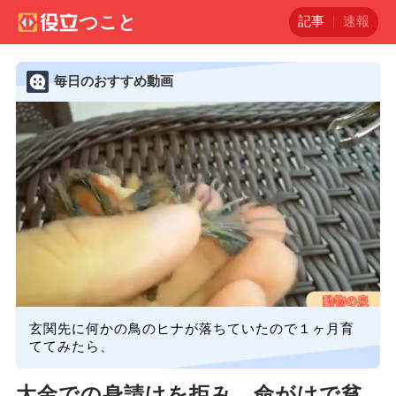
記事
速報
毎日のおすすめ動画
玄関先に何かの鳥のヒナが落ちていたので１ヶ月育
ててみたら、
大金での身請けを拒み、命がけで貧