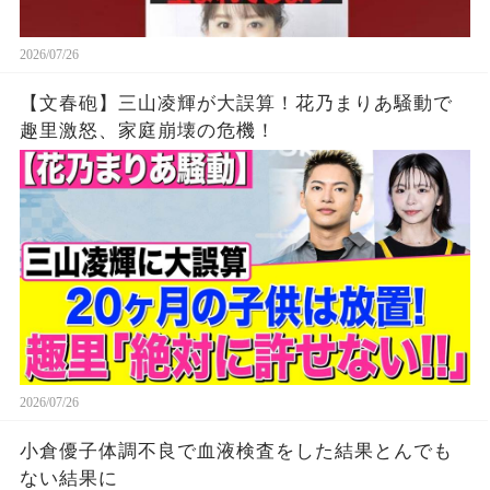
2026/07/26
【文春砲】三山凌輝が大誤算！花乃まりあ騒動で
趣里激怒、家庭崩壊の危機！
2026/07/26
小倉優子体調不良で血液検査をした結果とんでも
ない結果に