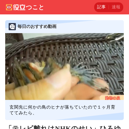
記事
速報
毎日のおすすめ動画
玄関先に何かの鳥のヒナが落ちていたので１ヶ月育
ててみたら、
「テレビ離れはNHKのせい」ひろゆ