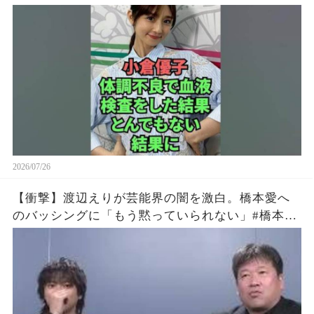
2026/07/26
【衝撃】渡辺えりが芸能界の闇を激白。橋本愛へ
のバッシングに「もう黙っていられない」#橋本愛
#渡辺えり #佐藤二朗