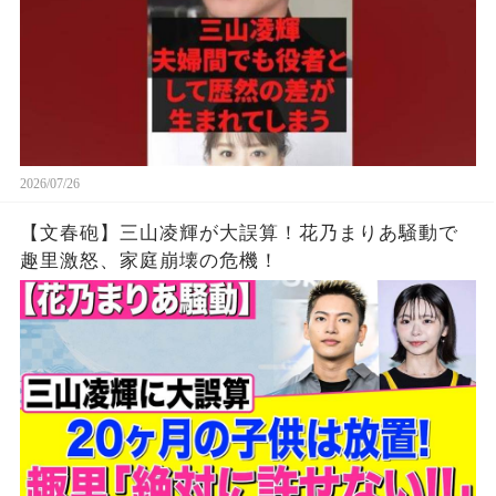
2026/07/26
【文春砲】三山凌輝が大誤算！花乃まりあ騒動で
趣里激怒、家庭崩壊の危機！