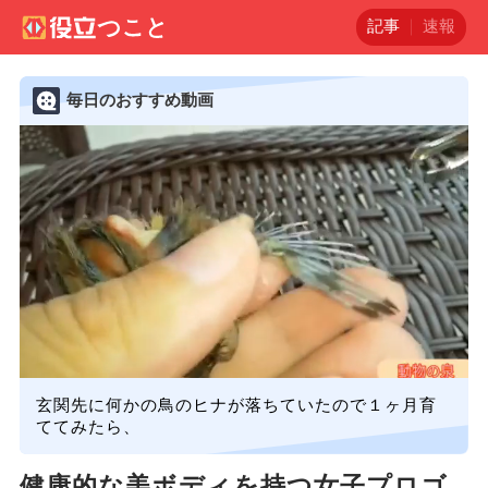
記事
速報
毎日のおすすめ動画
玄関先に何かの鳥のヒナが落ちていたので１ヶ月育
ててみたら、
健康的な美ボディを持つ女子プロゴ