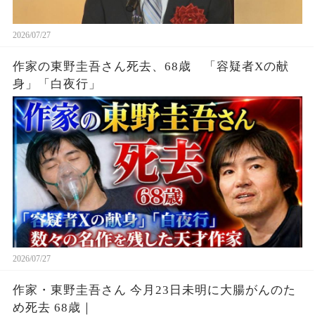
2026/07/27
作家の東野圭吾さん死去、68歳 「容疑者Xの献
身」「白夜行」
2026/07/27
作家・東野圭吾さん 今月23日未明に大腸がんのた
め死去 68歳｜