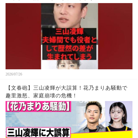
2026/07/26
【文春砲】三山凌輝が大誤算！花乃まりあ騒動で
趣里激怒、家庭崩壊の危機！