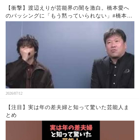
【衝撃】渡辺えりが芸能界の闇を激白。橋本愛へ
のバッシングに「もう黙っていられない」#橋本愛
#渡辺えり #佐藤二朗
2026/07/12
【注目】実は年の差夫婦と知って驚いた芸能人ま
とめ