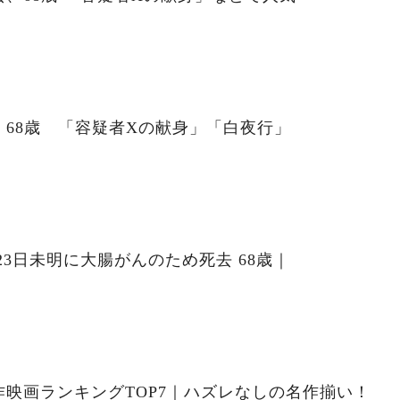
68歳 「容疑者Xの献身」「白夜行」
23日未明に大腸がんのため死去 68歳｜
映画ランキングTOP7｜ハズレなしの名作揃い！